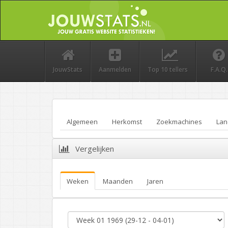
JouwStats
Aanmelden
Top 10 tellers
F.A.Q.
Algemeen
Herkomst
Zoekmachines
Lan
Vergelijken
Weken
Maanden
Jaren