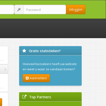
Inloggen
Gratis statistieken?
Hoeveel bezoekers heeft uw website
en weet u waar ze vandaan komen?
/
Aanmelden
Top Partners