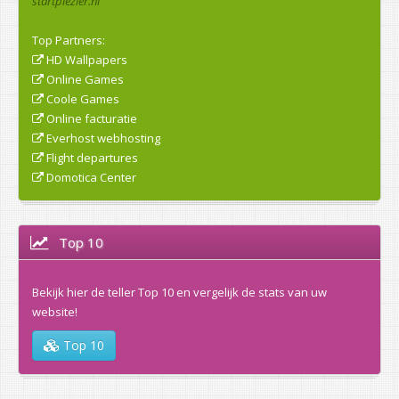
startplezier.nl
Top Partners:
HD Wallpapers
Online Games
Coole Games
Online facturatie
Everhost webhosting
Flight departures
Domotica Center
Top 10
Bekijk hier de teller Top 10 en vergelijk de stats van uw
website!
Top 10