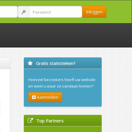
Inloggen
Gratis statistieken?
Hoeveel bezoekers heeft uw website
en weet u waar ze vandaan komen?
Aanmelden
Top Partners