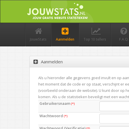
JouwStats
Aanmelden
Top 10 tellers
F.A.Q.
Aanmelden
Als u hieronder alle gegevens goed invult en op aan
het moment dat de code er op staat, verschijnt er ee
(voorbeeld onderaan de website). U kunt door op het
komen. Als u de statistieken beveiligt met een wacht
Gebruikersnaam
(*)
Wachtwoord
(*)
Wachtwoord (Verificatie)
(*)