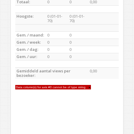
Totaal:
0
0
0,00
Hoogste:
0 (01-01-
0 (01-01-
70)
70)
Gem. / maand:
0
0
Gem. / week:
0
0
Gem. / dag:
0
0
Gem. / uur:
0
0
Gemiddeld aantal views per
0,00
bezoeker:
Data column(s) for axis #0 cannot be of type string
×