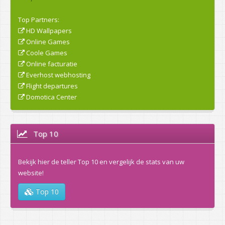
Top Partners:
HD Wallpapers
Online Games
Coole Games
Online facturatie
Everhost webhosting
Flight departures
Domotica Center
Top 10
Bekijk hier de teller Top 10 en vergelijk de stats van uw
website!
Top 10