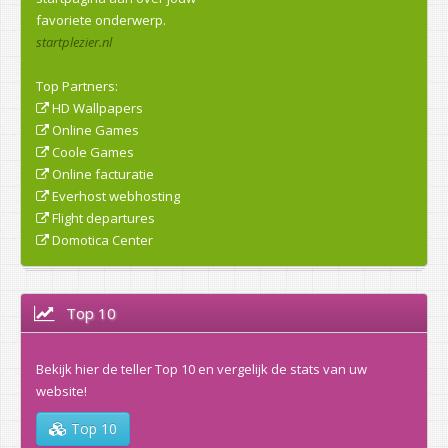
favoriete onderwerp.
startplezier.nl
Top Partners:
HD Wallpapers
Online Games
Coole Games
Online facturatie
Everhost webhosting
Flight departures
Domotica Center
Top 10
Bekijk hier de teller Top 10 en vergelijk de stats van uw
website!
Top 10