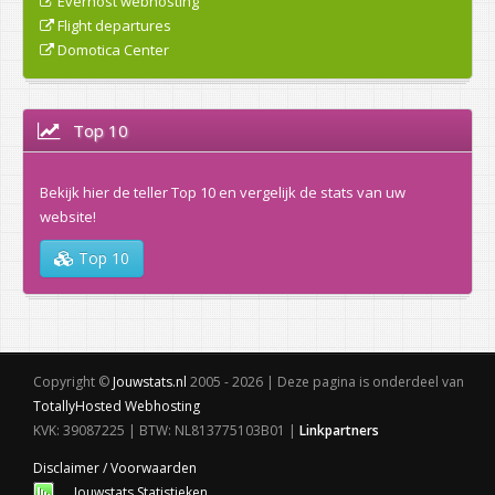
Everhost webhosting
Flight departures
Domotica Center
Top 10
Bekijk hier de teller Top 10 en vergelijk de stats van uw
website!
Top 10
Copyright ©
Jouwstats.nl
2005 - 2026 | Deze pagina is onderdeel van
TotallyHosted Webhosting
KVK: 39087225 | BTW: NL813775103B01 |
Linkpartners
Disclaimer / Voorwaarden
Jouwstats Statistieken