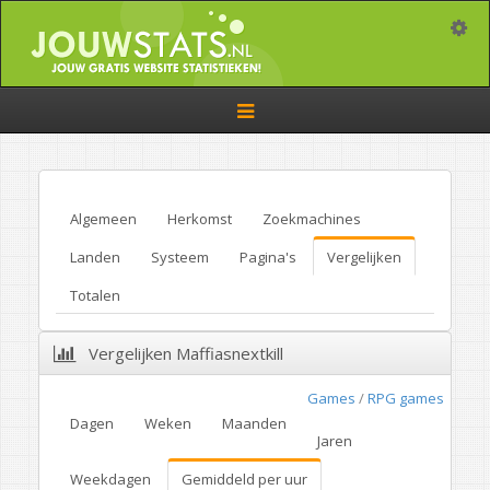
Toggle
Toggle
navigation
Algemeen
Herkomst
Zoekmachines
Landen
Systeem
Pagina's
Vergelijken
Totalen
Vergelijken Maffiasnextkill
Games
/
RPG games
Dagen
Weken
Maanden
Jaren
Weekdagen
Gemiddeld per uur