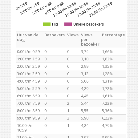
0:00 t/m 0:59
3:00 t/m 3:59
6:00 t/m 6:59
9:00 t/m 9:59
12:00 t/m 12:59
15:00 t/m 15:59
18:00 t/m 18:59
21:00 t/m 21:59
Hits
Unieke bezoekers
Uur van de
Bezoekers
Views
Views
Percentage
dag
per
bezoeker
0:00 t/m 0:59
0
0
3,74
1,66%
1:00 t/m 1:59
0
0
3,10
1,82%
2:00 t/m 2:59
0
0
2,99
1,35%
3:00 t/m 3:59
0
0
3,12
1,28%
4:00 t/m 4:59
0
0
5,06
1,31%
5:00 t/m 5:59
0
0
4,29
1,72%
6:00 t/m 6:59
0
0
4,45
1,61%
7:00 t/m 7:59
0
2
5,44
7,23%
8:00 t/m 8:59
0
1
5,55
5,36%
9:00 t/m 9:59
0
2
5,90
6,22%
10:00 t/m
0
1
4,24
4,79%
10:59
11:00 t/m
0
1
2,97
3,99%