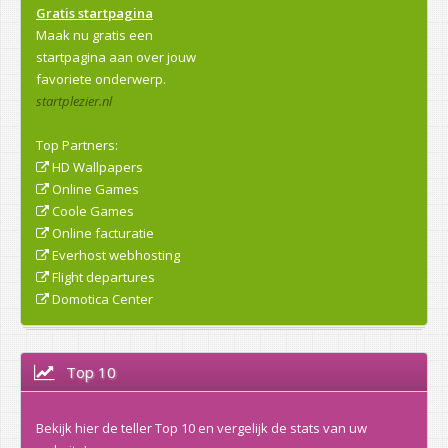
Gratis startpagina
Maak nu gratis een
startpagina aan over jouw
favoriete onderwerp.
startplezier.nl
Top Partners:
HD Wallpapers
Online Games
Coole Games
Online facturatie
Everhost webhosting
Flight departures
Domotica Center
Top 10
Bekijk hier de teller Top 10 en vergelijk de stats van uw