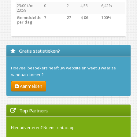
23:00 t/m
0
2
4,53
6,42%
23:59
Gemiddelde
7
27
4,06
100%
per dag:
Gratis statistieken?
Hoeveel bezoekers heeft uw website en weet u waar ze
vandaan komen?
Aanmelden
Top Partners
Hier adverteren?
Neem contact op