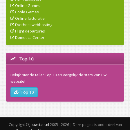
Online Games
Coole Games
Online facturatie
Everhost webhosting
Flight departures
Domotica Center
Top 10
Bekijk hier de teller Top 10 en vergelijk de stats van uw
website!
Top 10
Copyright ©
Jouwstats.nl
2005 - 2026 | Deze pagina is onderdeel van