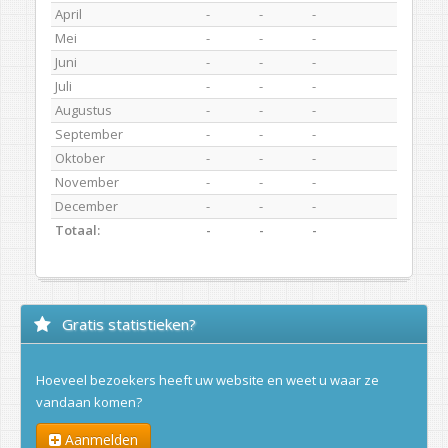
April
-
-
-
Mei
-
-
-
Juni
-
-
-
Juli
-
-
-
Augustus
-
-
-
September
-
-
-
Oktober
-
-
-
November
-
-
-
December
-
-
-
Totaal:
-
-
-
Gratis statistieken?
Hoeveel bezoekers heeft uw website en weet u waar ze
vandaan komen?
Aanmelden