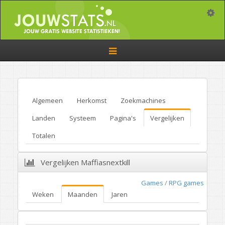
Toggle
Toggle
navigation
Algemeen
Herkomst
Zoekmachines
Landen
Systeem
Pagina's
Vergelijken
Totalen
Vergelijken Maffiasnextkill
Games
/
RPG games
Weken
Maanden
Jaren