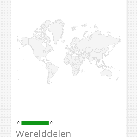
0
0
0
0
Werelddelen