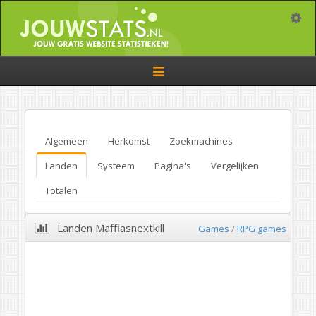
Toggle
Toggle
navigation
Algemeen
Herkomst
Zoekmachines
Landen
Systeem
Pagina's
Vergelijken
Totalen
Landen Maffiasnextkill
Games
/
RPG games