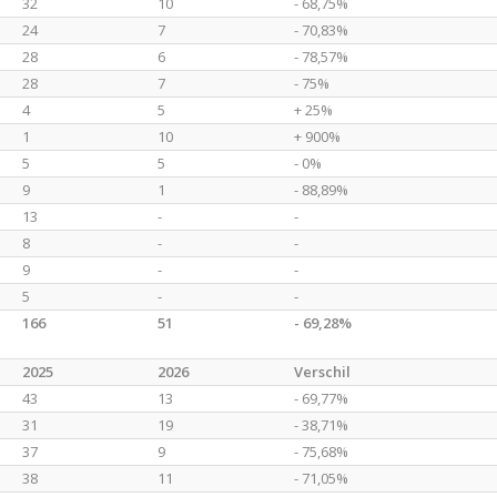
32
10
- 68,75%
24
7
- 70,83%
28
6
- 78,57%
28
7
- 75%
4
5
+ 25%
1
10
+ 900%
5
5
- 0%
9
1
- 88,89%
13
-
-
8
-
-
9
-
-
5
-
-
166
51
- 69,28%
2025
2026
Verschil
43
13
- 69,77%
31
19
- 38,71%
37
9
- 75,68%
38
11
- 71,05%