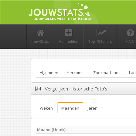
JouwStats
Aanmelden
Top 10 tellers
F.A.Q.
Algemeen
Herkomst
Zoekmachines
Lan
Vergelijken Historische Foto's
Weken
Maanden
Jaren
Maand (Uniek)