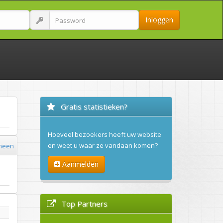
Inloggen
Gratis statistieken?
Hoeveel bezoekers heeft uw website
en weet u waar ze vandaan komen?
meen
Aanmelden
Top Partners