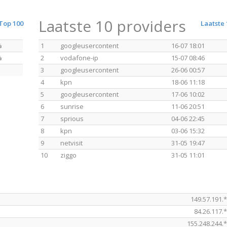
Laatste 10 providers
Top 100
Laatste 
%
1
googleusercontent
16-07 18:01
%
2
vodafone-ip
15-07 08:46
3
googleusercontent
26-06 00:57
4
kpn
18-06 11:18
5
googleusercontent
17-06 10:02
6
sunrise
11-06 20:51
7
sprious
04-06 22:45
8
kpn
03-06 15:32
9
netvisit
31-05 19:47
10
ziggo
31-05 11:01
149.57.191.
84.26.117.
155.248.244.