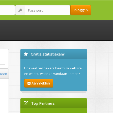
Inloggen
Gratis statistieken?
Hoeveel bezoekers heeft uw website
en weet u waar ze vandaan komen?
meen
Aanmelden
Top Partners