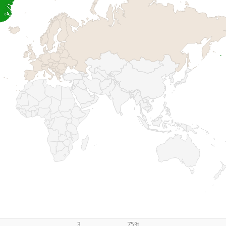
3
75%