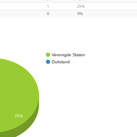
1
25%
0
0%
Verenigde Staten
Duitsland
75%