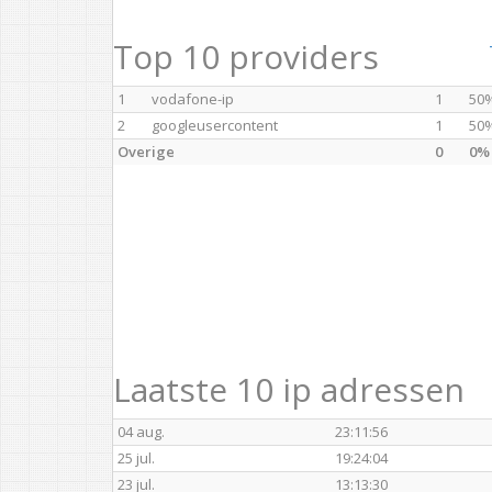
Top 10 providers
1
vodafone-ip
1
50
2
googleusercontent
1
50
Overige
0
0%
Laatste 10 ip adressen
04 aug.
23:11:56
25 jul.
19:24:04
23 jul.
13:13:30