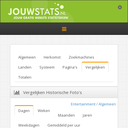
Toggle
Toggle
navigation
Algemeen
Herkomst
Zoekmachines
Landen
Systeem
Pagina's
Vergelijken
Totalen
Vergelijken Historische Foto's
Entertainment
/
Algemeen
Dagen
Weken
Maanden
Jaren
Weekdagen
Gemiddeld per uur