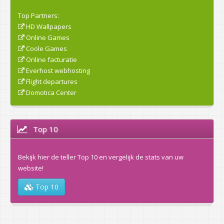
Top Partners:
HD Wallpapers
Online Games
Coole Games
Online facturatie
Everhost webhosting
Flight departures
Domotica Center
Top 10
Bekijk hier de teller Top 10 en vergelijk de stats van uw
website!
Top 10