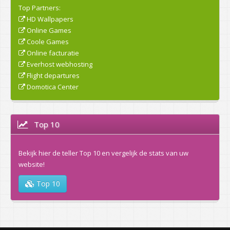
Top Partners:
HD Wallpapers
Online Games
Coole Games
Online facturatie
Everhost webhosting
Flight departures
Domotica Center
Top 10
Bekijk hier de teller Top 10 en vergelijk de stats van uw
website!
Top 10