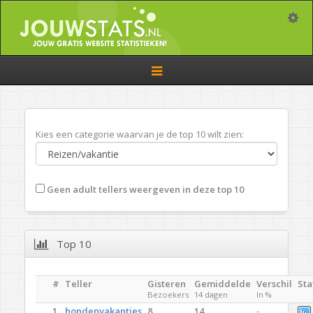
Toggle
Toggle
navigation
Kies een categorie waarvan je de top 10 wilt zien:
Geen adult tellers weergeven in deze top 10
Top 10
#
Teller
Gisteren
Gemiddelde
Verschil
Sta
Bezoekers
14 dagen
In %
1.
hondenvakanties
8
14
-