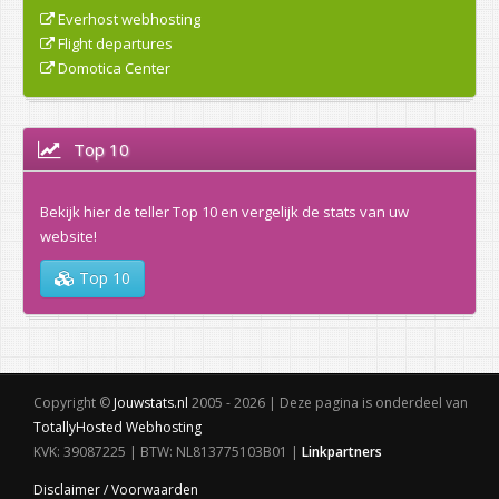
Everhost webhosting
Flight departures
Domotica Center
Top 10
Bekijk hier de teller Top 10 en vergelijk de stats van uw
website!
Top 10
Copyright ©
Jouwstats.nl
2005 - 2026 | Deze pagina is onderdeel van
TotallyHosted Webhosting
KVK: 39087225 | BTW: NL813775103B01 |
Linkpartners
Disclaimer / Voorwaarden