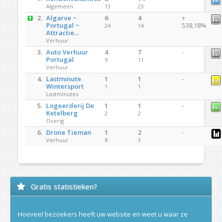
Algemeen
13
23
2.
Algarve ~
6
4
+
Portugal ~
538,18%
24
14
Attractie...
Verhuur
3.
Auto Verhuur
4
7
-
Portugal
9
11
Verhuur
4.
Lastminute
1
1
-
Wintersport
1
1
Lastminutes
5.
Logeerderij De
1
1
-
Ketelberg
2
2
Overig
6.
Drone Tieman
1
2
-
Verhuur
8
3
Gratis statistieken?
Hoeveel bezoekers heeft uw website en weet u waar ze