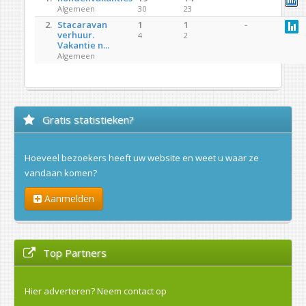
Algemeen
30
23
2.
Stacaravan
1
1
-
verhuur.
4
2
Vakantie n...
Algemeen
Gratis statistieken?
Hoeveel bezoekers heeft uw website en weet u waar ze
vandaan komen?
Aanmelden
Top Partners
Hier adverteren?
Neem contact op