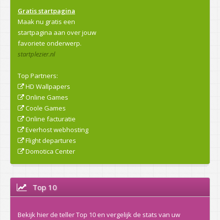
Gratis startpagina
Maak nu gratis een
startpagina aan over jouw
favoriete onderwerp.
startplezier.nl
Top Partners:
HD Wallpapers
Online Games
Coole Games
Online facturatie
Everhost webhosting
Flight departures
Domotica Center
Top 10
Bekijk hier de teller Top 10 en vergelijk de stats van uw