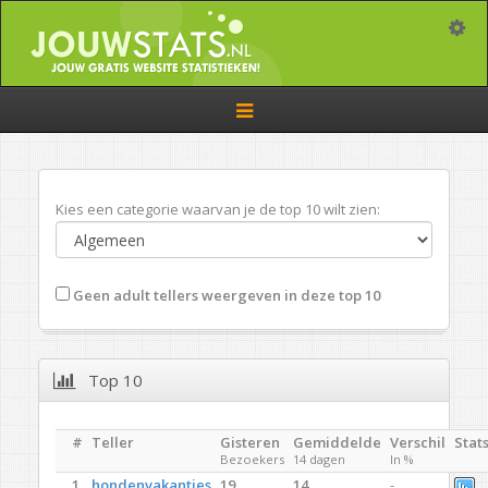
Toggle
Toggle
navigation
Kies een categorie waarvan je de top 10 wilt zien:
Geen adult tellers weergeven in deze top 10
Top 10
#
Teller
Gisteren
Gemiddelde
Verschil
Stat
Bezoekers
14 dagen
In %
1.
hondenvakanties
19
14
-