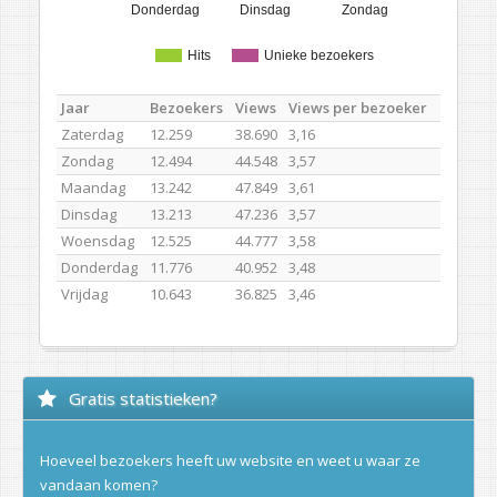
Donderdag
Dinsdag
Zondag
Hits
Unieke bezoekers
Jaar
Bezoekers
Views
Views per bezoeker
Zaterdag
12.259
38.690
3,16
Zondag
12.494
44.548
3,57
Maandag
13.242
47.849
3,61
Dinsdag
13.213
47.236
3,57
Woensdag
12.525
44.777
3,58
Donderdag
11.776
40.952
3,48
Vrijdag
10.643
36.825
3,46
Gratis statistieken?
Hoeveel bezoekers heeft uw website en weet u waar ze
vandaan komen?