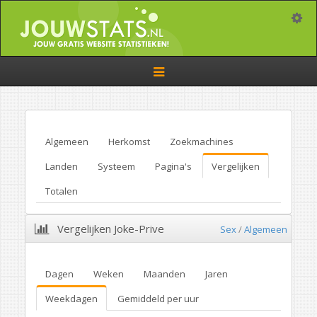
Toggle
Toggle
navigation
Algemeen
Herkomst
Zoekmachines
Landen
Systeem
Pagina's
Vergelijken
Totalen
Vergelijken Joke-Prive
Sex
/
Algemeen
Dagen
Weken
Maanden
Jaren
Weekdagen
Gemiddeld per uur