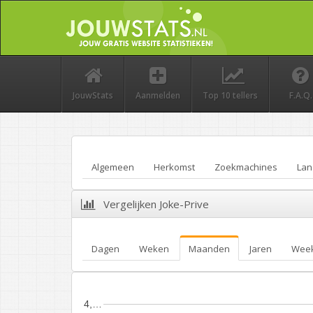
JouwStats
Aanmelden
Top 10 tellers
F.A.Q.
Algemeen
Herkomst
Zoekmachines
Lan
Vergelijken Joke-Prive
Dagen
Weken
Maanden
Jaren
Wee
4,…