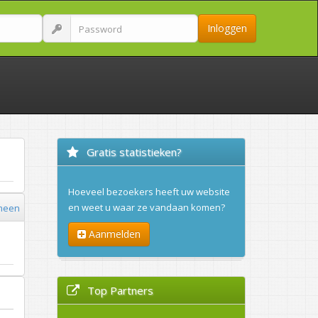
Inloggen
Gratis statistieken?
Hoeveel bezoekers heeft uw website
en weet u waar ze vandaan komen?
meen
Aanmelden
Top Partners