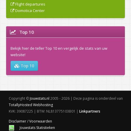
Flight departures
Domotica Center
Top 10
Bekijk hier de teller Top 10 en vergelijk de stats van uw
website!
Top 10
Copyright ©
Jouwstats.nl
2005 - 2026 | Deze pagina is onderdeel van
TotallyHosted Webhosting
KVK: 39087225 | BTW: NL813775103B01 |
Linkpartners
Disclaimer / Voorwaarden
Jouwstats Statistieken