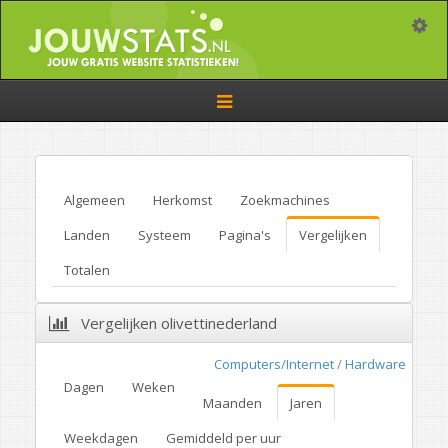
Toggle
Toggle
navigation
Algemeen
Herkomst
Zoekmachines
Landen
Systeem
Pagina's
Vergelijken
Totalen
Vergelijken olivettinederland
Computers/Internet
/
Hardware
Dagen
Weken
Maanden
Jaren
Weekdagen
Gemiddeld per uur