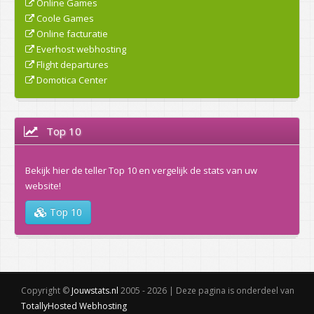
Online Games
Coole Games
Online facturatie
Everhost webhosting
Flight departures
Domotica Center
Top 10
Bekijk hier de teller Top 10 en vergelijk de stats van uw
website!
Top 10
Copyright ©
Jouwstats.nl
2005 - 2026 | Deze pagina is onderdeel van
TotallyHosted Webhosting