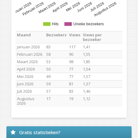
Januari 2026
Februari 2026
Maart 2026
April 2026
Mei 2026
Juni 2026
Juli 2026
Augustus 2026
Hits
Unieke bezoekers
Maand
Bezoekers
Views
Views per
bezoeker
Januari 2026
83
117
1,41
Februari 2026
58
90
1,55
Maart 2026
53
98
1,85
April 2026
50
77
1,54
Mei 2026
49
77
1,57
Juni 2026
59
81
1,37
Juli 2026
57
83
1,46
Augustus
17
19
1,12
2026
Gratis statistieken?