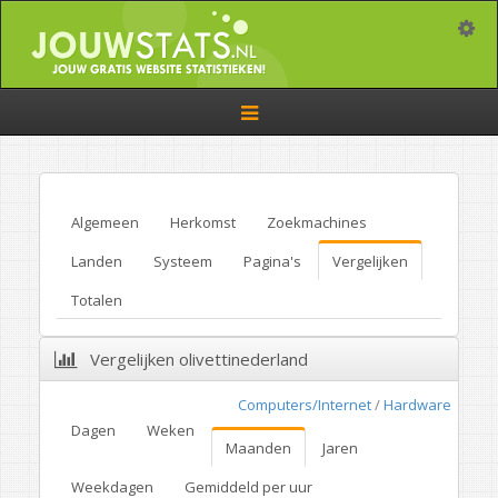
Toggle
Toggle
navigation
Algemeen
Herkomst
Zoekmachines
Landen
Systeem
Pagina's
Vergelijken
Totalen
Vergelijken olivettinederland
Computers/Internet
/
Hardware
Dagen
Weken
Maanden
Jaren
Weekdagen
Gemiddeld per uur