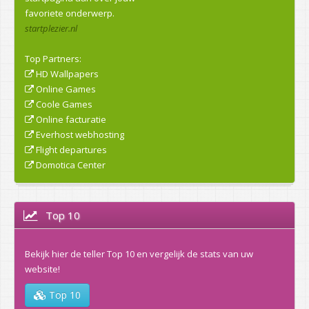
favoriete onderwerp.
startplezier.nl
Top Partners:
HD Wallpapers
Online Games
Coole Games
Online facturatie
Everhost webhosting
Flight departures
Domotica Center
Top 10
Bekijk hier de teller Top 10 en vergelijk de stats van uw
website!
Top 10