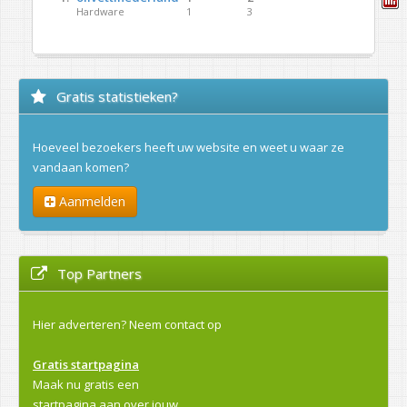
Hardware
1
3
Gratis statistieken?
Hoeveel bezoekers heeft uw website en weet u waar ze
vandaan komen?
Aanmelden
Top Partners
Hier adverteren?
Neem contact op
Gratis startpagina
Maak nu gratis een
startpagina aan over jouw