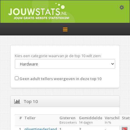
Toggle
Toggle
navigation
Kies een categorie waarvan je de top 10 wilt zien:
Geen adult tellers weergeven in deze top 10
Top 10
#
Teller
Gisteren
Gemiddelde
Verschil
Stat
Bezoekers
14 dagen
In %
1.
olivettinederland
1
2
-