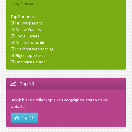
startplezier.nl
Top Partners:
HD Wallpapers
Online Games
Coole Games
Online facturatie
Everhost webhosting
Flight departures
Domotica Center
Top 10
Bekijk hier de teller Top 10 en vergelijk de stats van uw
website!
Top 10