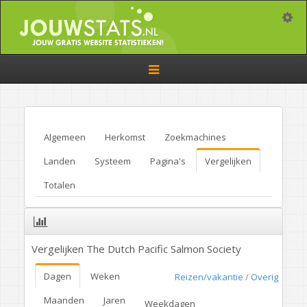
Toggle
Toggle
navigation
Algemeen
Herkomst
Zoekmachines
Landen
Systeem
Pagina's
Vergelijken
Totalen
Vergelijken The Dutch Pacific Salmon Society
Dagen
Weken
Reizen/vakantie
/
Overig
Maanden
Jaren
Weekdagen