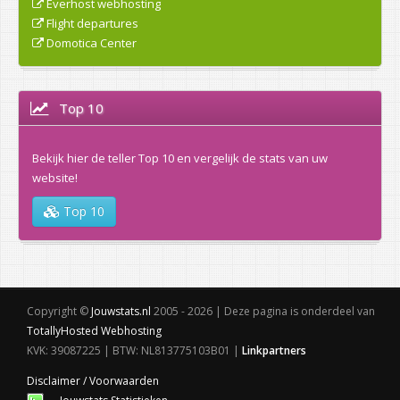
Everhost webhosting
Flight departures
Domotica Center
Top 10
Bekijk hier de teller Top 10 en vergelijk de stats van uw
website!
Top 10
Copyright ©
Jouwstats.nl
2005 - 2026 | Deze pagina is onderdeel van
TotallyHosted Webhosting
KVK: 39087225 | BTW: NL813775103B01 |
Linkpartners
Disclaimer / Voorwaarden