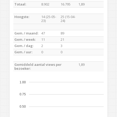
Totaal:
8.902
16.795
1,89
Hoogste:
14 (25-05-
25 (15-04-
23)
24)
Gem. / maand:
47
89
Gem. / week:
11
21
Gem. / dag:
2
3
Gem. / uur:
0
0
Gemiddeld aantal views per
1,89
bezoeker:
1.00
0.75
0.50