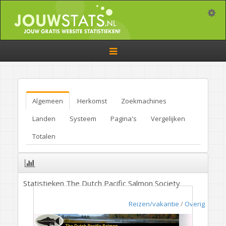
Toggle
Toggle
navigation
Algemeen
Herkomst
Zoekmachines
Landen
Systeem
Pagina's
Vergelijken
Totalen
Statistieken The Dutch Pacific Salmon Society
Reizen/vakantie
/
Overig