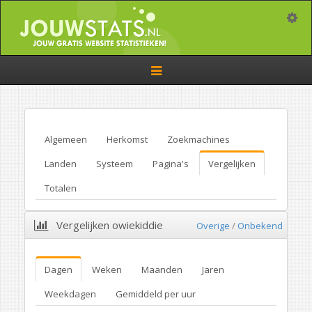
Toggle
Toggle
navigation
Algemeen
Herkomst
Zoekmachines
Landen
Systeem
Pagina's
Vergelijken
Totalen
Vergelijken owiekiddie
Overige
/
Onbekend
Dagen
Weken
Maanden
Jaren
Weekdagen
Gemiddeld per uur