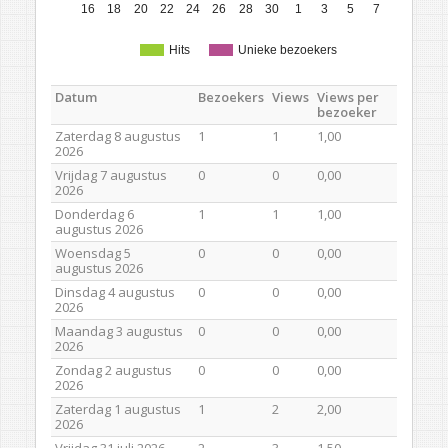
16
18
20
22
24
26
28
30
1
3
5
7
Hits
Unieke bezoekers
Datum
Bezoekers
Views
Views per
bezoeker
Zaterdag 8 augustus
1
1
1,00
2026
Vrijdag 7 augustus
0
0
0,00
2026
Donderdag 6
1
1
1,00
augustus 2026
Woensdag 5
0
0
0,00
augustus 2026
Dinsdag 4 augustus
0
0
0,00
2026
Maandag 3 augustus
0
0
0,00
2026
Zondag 2 augustus
0
0
0,00
2026
Zaterdag 1 augustus
1
2
2,00
2026
Vrijdag 31 juli 2026
2
3
1,50