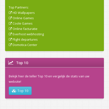
Top Partners:
HD Wallpapers
Online Games
Coole Games
Online facturatie
Everhost webhosting
Flight departures
Domotica Center
Top 10
Bekijk hier de teller Top 10 en vergelijk de stats van uw
website!
Top 10