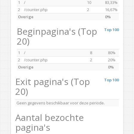
1
/
10
83,33%
2
/counter.php
2
16,67%
Overige
0%
Beginpagina's (Top
Top 100
20)
1
/
8
80%
2
/counter.php
2
20%
Overige
0%
Exit pagina's (Top
Top 100
20)
Geen gegevens beschikbaar voor deze periode.
Aantal bezochte
pagina's