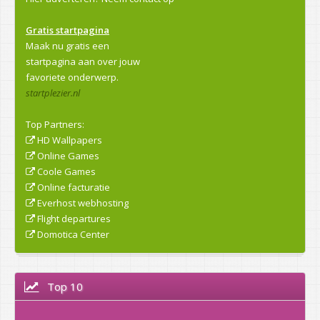
Gratis startpagina
Maak nu gratis een
startpagina aan over jouw
favoriete onderwerp.
startplezier.nl
Top Partners:
HD Wallpapers
Online Games
Coole Games
Online facturatie
Everhost webhosting
Flight departures
Domotica Center
Top 10