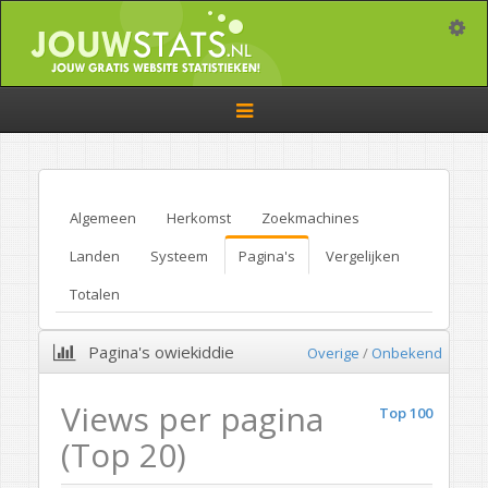
Toggle
Toggle
navigation
Algemeen
Herkomst
Zoekmachines
Landen
Systeem
Pagina's
Vergelijken
Totalen
Pagina's owiekiddie
Overige
/
Onbekend
Views per pagina
Top 100
(Top 20)