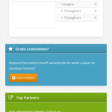
1 pagina
0
2-10 pagina's
0
> 10 pagina's
0
Gratis statistieken?
Hoeveel bezoekers heeft uw website en weet u waar ze
vandaan komen?
Aanmelden
Top Partners
Hier adverteren?
Neem contact op