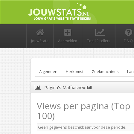
JouwStats
Aanmelden
Top 10 tellers
F.A.Q.
Algemeen
Herkomst
Zoekmachines
Lan
Pagina's Maffiasnextkill
Views per pagina (Top
100)
Geen gegevens beschikbaar voor deze periode.