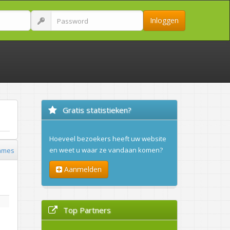
Inloggen
Gratis statistieken?
Hoeveel bezoekers heeft uw website
en weet u waar ze vandaan komen?
ames
Aanmelden
Top Partners