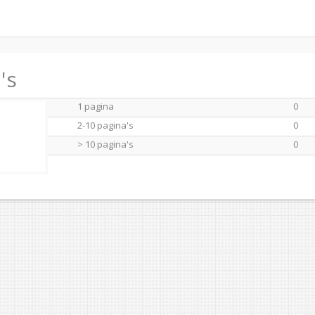
's
1 pagina
0
2-10 pagina's
0
> 10 pagina's
0