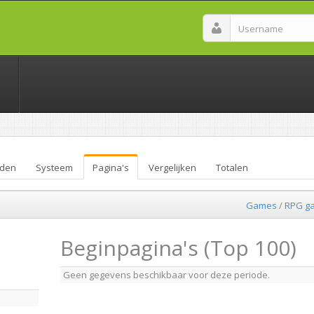
den
Systeem
Pagina's
Vergelijken
Totalen
Games
/
RPG g
Beginpagina's (Top 100)
Geen gegevens beschikbaar voor deze periode.