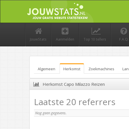
JouwStats
Aanmelden
Top 10 tellers
F.A.Q.
Algemeen
Herkomst
Zoekmachines
Lan
Herkomst Capo Milazzo Reizen
Laatste 20 referrers
Nog geen gegevens.