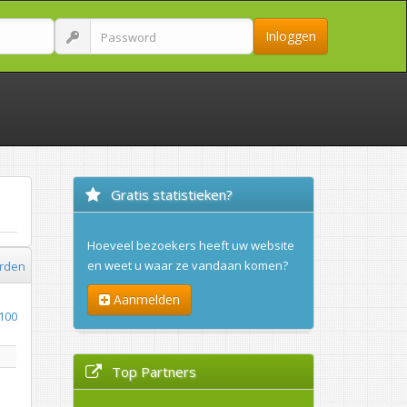
Inloggen
Gratis statistieken?
Hoeveel bezoekers heeft uw website
en weet u waar ze vandaan komen?
orden
Aanmelden
100
Top Partners