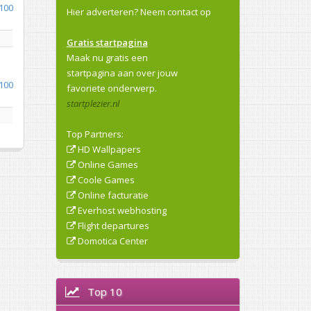
100
Hier adverteren?
Neem contact op
Gratis startpagina
Maak nu gratis een
startpagina aan over jouw
100
favoriete onderwerp.
startplezier.nl
Top Partners:
HD Wallpapers
Online Games
Coole Games
Online facturatie
Everhost webhosting
Flight departures
Domotica Center
Top 10