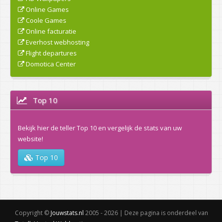
Online Games
Coole Games
Online facturatie
Everhost webhosting
Flight departures
Domotica Center
Top 10
Bekijk hier de teller Top 10 en vergelijk de stats van uw
website!
Top 10
Copyright ©
Jouwstats.nl
2005 - 2026 | Deze pagina is onderdeel van