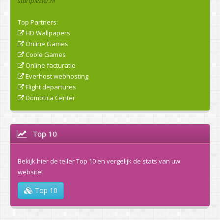
startplezier.nl
Top Partners:
HD Wallpapers
Online Games
Coole Games
Online facturatie
Everhost webhosting
Flight departures
Domotica Center
Top 10
Bekijk hier de teller Top 10 en vergelijk de stats van uw
website!
Top 10