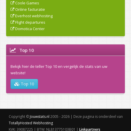
Coole Games
Online facturatie
Everhost webhosting
Flight departures
Domotica Center
Top 10
Bekijk hier de teller Top 10 en vergelijk de stats van uw
website!
Top 10
Copyright ©
Jouwstats.nl
2005 - 2026 | Deze pagina is onderdeel van
TotallyHosted Webhosting
KVK: 39087225 | BTW: NL813775103B01 |
Linkpartners