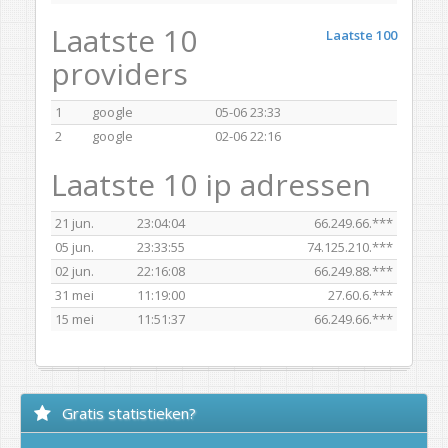
Laatste 10
Laatste 100
providers
1
google
05-06 23:33
2
google
02-06 22:16
Laatste 10 ip adressen
21 jun.
23:04:04
66.249.66.***
05 jun.
23:33:55
74.125.210.***
02 jun.
22:16:08
66.249.88.***
31 mei
11:19:00
27.60.6.***
15 mei
11:51:37
66.249.66.***
Gratis statistieken?