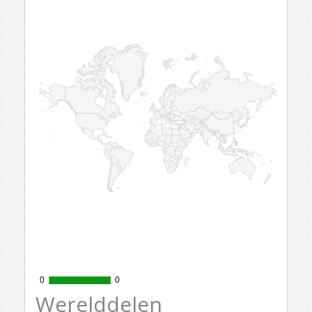
0
0
0
0
Werelddelen