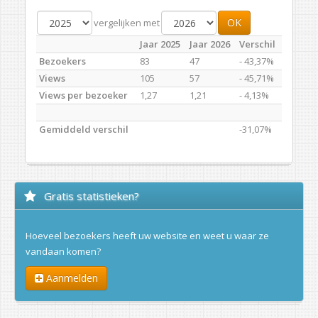
OK
vergelijken met
Jaar 2025
Jaar 2026
Verschil
Bezoekers
83
47
- 43,37%
Views
105
57
- 45,71%
Views per bezoeker
1,27
1,21
- 4,13%
Gemiddeld verschil
-31,07%
Gratis statistieken?
Hoeveel bezoekers heeft uw website en weet u waar ze
vandaan komen?
Aanmelden