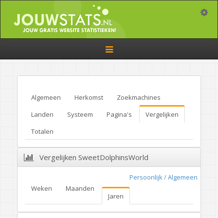
Toggle
Toggle
navigation
Algemeen
Herkomst
Zoekmachines
Landen
Systeem
Pagina's
Vergelijken
Totalen
Vergelijken SweetDolphinsWorld
Persoonlijk
/
Algemeen
Weken
Maanden
Jaren