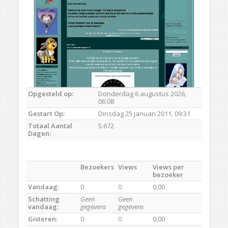
Opgesteld op:
Donderdag 6 augustus 2026,
06:08
Gestart Op:
Dinsdag 25 januari 2011, 09:31
Totaal Aantal
5.672
Dagen:
Bezoekers
Views
Views per
bezoeker
Vandaag:
0
0
0,00
Schatting
Geen
Geen
vandaag:
gegevens
gegevens
Gisteren:
0
0
0,00