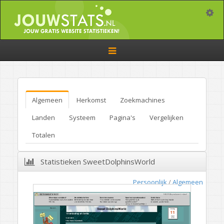
Toggle
Toggle
navigation
Algemeen
Herkomst
Zoekmachines
Landen
Systeem
Pagina's
Vergelijken
Totalen
Statistieken SweetDolphinsWorld
Persoonlijk
/
Algemeen