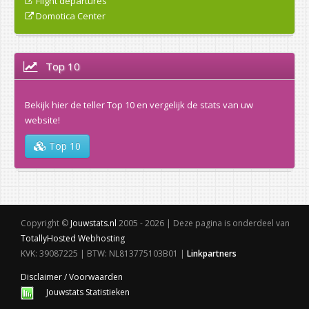
Flight departures
Domotica Center
Top 10
Bekijk hier de teller Top 10 en vergelijk de stats van uw
website!
Top 10
Copyright ©
Jouwstats.nl
2005 - 2026 | Deze pagina is onderdeel van
TotallyHosted Webhosting
KVK: 39087225 | BTW: NL813775103B01 |
Linkpartners
Disclaimer / Voorwaarden
Jouwstats Statistieken