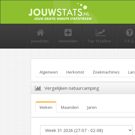
JouwStats
Aanmelden
Top 10 tellers
F.A.Q.
Algemeen
Herkomst
Zoekmachines
Lan
Vergelijken natuurcamping
Weken
Maanden
Jaren