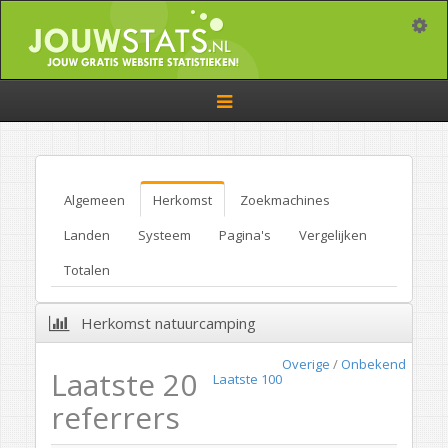
Toggle
Toggle
navigation
Algemeen
Herkomst
Zoekmachines
Landen
Systeem
Pagina's
Vergelijken
Totalen
Herkomst natuurcamping
Overige
/
Onbekend
Laatste 20
Laatste 100
referrers