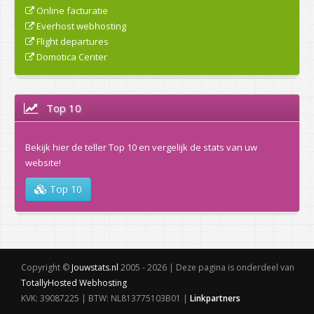
Online facturatie
Everhost webhosting
Flight departures
Domotica Center
Top 10
Bekijk hier de teller Top 10 en vergelijk de stats van uw
website!
Top 10
Copyright ©
Jouwstats.nl
2005 - 2026 | Deze pagina is onderdeel van
TotallyHosted Webhosting
KVK: 39087225 | BTW: NL813775103B01 |
Linkpartners