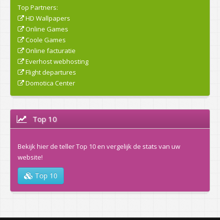
Top Partners:
HD Wallpapers
Online Games
Coole Games
Online facturatie
Everhost webhosting
Flight departures
Domotica Center
Top 10
Bekijk hier de teller Top 10 en vergelijk de stats van uw
website!
Top 10