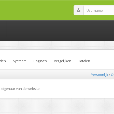
den
Systeem
Pagina's
Vergelijken
Totalen
Persoonlijk
/
O
e eigenaar van de website.