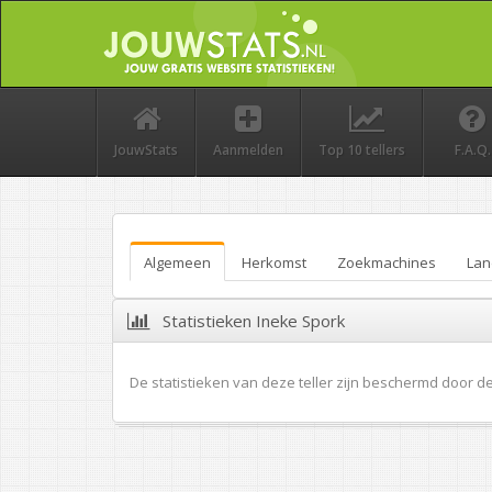
JouwStats
Aanmelden
Top 10 tellers
F.A.Q.
Algemeen
Herkomst
Zoekmachines
Lan
Statistieken Ineke Spork
De statistieken van deze teller zijn beschermd door d