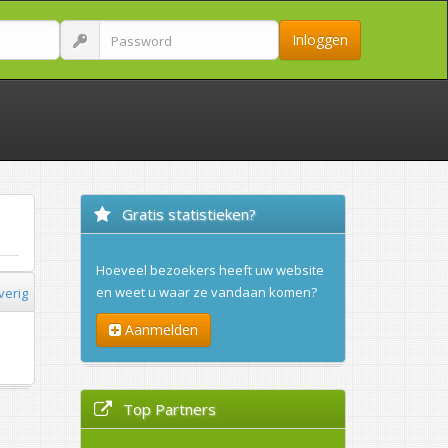
Inloggen
Gratis statistieken?
Hoeveel bezoekers heeft uw website
en weet u waar ze vandaan komen?
verig
Aanmelden
Top Partners