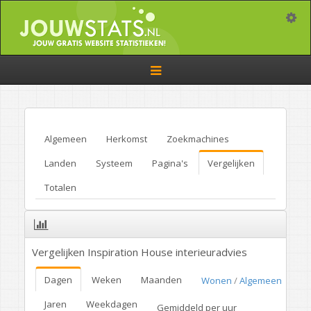
Toggle
Toggle
navigation
Algemeen
Herkomst
Zoekmachines
Landen
Systeem
Pagina's
Vergelijken
Totalen
Vergelijken Inspiration House interieuradvies
Dagen
Weken
Maanden
Wonen
/
Algemeen
Jaren
Weekdagen
Gemiddeld per uur