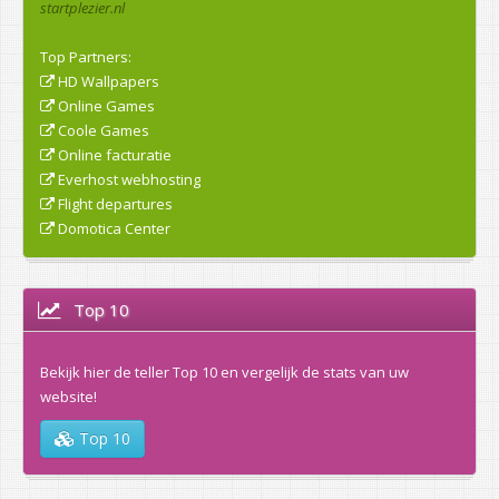
startplezier.nl
Top Partners:
HD Wallpapers
Online Games
Coole Games
Online facturatie
Everhost webhosting
Flight departures
Domotica Center
Top 10
Bekijk hier de teller Top 10 en vergelijk de stats van uw
website!
Top 10