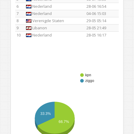
6
Nederland
28-06 16:54
7
Nederland
04-06 15:03
8
Verenigde Staten
29-05 05:14
9
Libanon
28-05 21:49
10
Nederland
28-05 16:17
kpn
ziggo
33.3%
66.7%