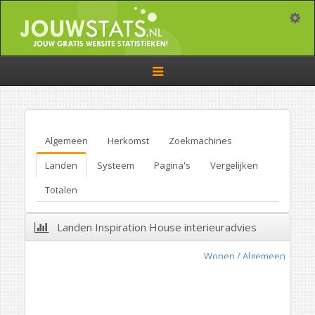
Toggle
Toggle
navigation
Algemeen
Herkomst
Zoekmachines
Landen
Systeem
Pagina's
Vergelijken
Totalen
Landen Inspiration House interieuradvies
Wonen
/
Algemeen