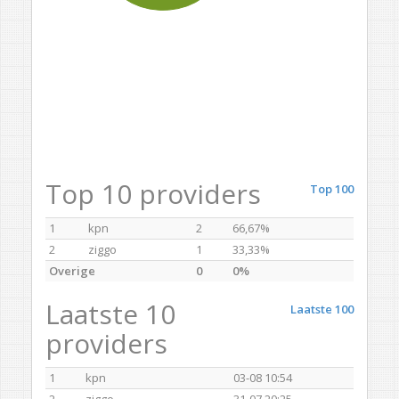
Top 10 providers
Top 100
1
kpn
2
66,67%
2
ziggo
1
33,33%
Overige
0
0%
Laatste 10
Laatste 100
providers
1
kpn
03-08 10:54
2
ziggo
31-07 20:25