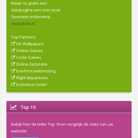
Maak nu gratis een
startpagina aan over jouw
favoriete onderwerp.
startplezier.nl
Top Partners:
HD Wallpapers
Online Games
Coole Games
Online facturatie
Everhost webhosting
Flight departures
Domotica Center
Top 10
Bekijk hier de teller Top 10 en vergelijk de stats van uw
website!