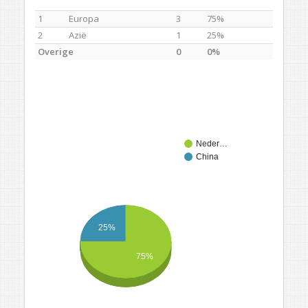
1
Europa
3
75%
2
Azië
1
25%
Overige
0
0%
Neder…
China
25%
75%