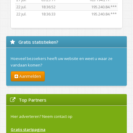
22 jul.
18:36:52
195.240.84.***
22 jul.
18:36:33
195.240.84.***
Gratis statistieken?
Hoeveel bezoekers heeft uw website en weet u waar ze
vandaan komen?
Aanmelden
Top Partners
Hier adverteren?
Neem contact op
Gratis startpagina