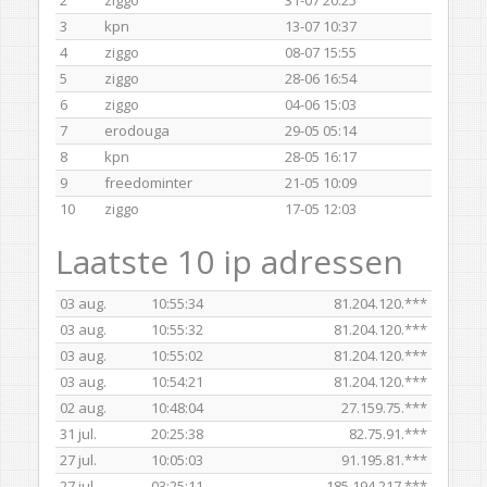
3
kpn
13-07 10:37
4
ziggo
08-07 15:55
5
ziggo
28-06 16:54
6
ziggo
04-06 15:03
7
erodouga
29-05 05:14
8
kpn
28-05 16:17
9
freedominter
21-05 10:09
10
ziggo
17-05 12:03
Laatste 10 ip adressen
03 aug.
10:55:34
81.204.120.***
03 aug.
10:55:32
81.204.120.***
03 aug.
10:55:02
81.204.120.***
03 aug.
10:54:21
81.204.120.***
02 aug.
10:48:04
27.159.75.***
31 jul.
20:25:38
82.75.91.***
27 jul.
10:05:03
91.195.81.***
27 jul.
03:25:11
185.194.217.***