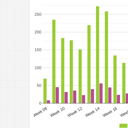
250
200
150
100
50
0
Week 14
Week 12
Week 10
Week 08
Wee
Week 16