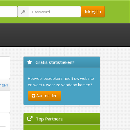
Inloggen
Gratis statistieken?
Hoeveel bezoekers heeft uw website
en weet u waar ze vandaan komen?
ingen
Aanmelden
Top Partners