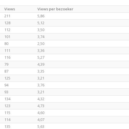
Views
Views per bezoeker
211
5,86
128
5,12
112
3,50
101
3,74
80
2,50
111
3,36
116
5,27
79
4,39
87
3,35
125
3,21
94
3,76
93
3,21
134
4,32
123
4,73
115
4,60
114
4,07
135
5,63