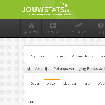
JouwStats
Aanmelden
Top 10 tellers
F.A.Q.
Algemeen
Herkomst
Zoekmachines
Lan
Vergelijken Petanquevereniging Boules de
Dagen
Weken
Maanden
Jaren
Wee
300