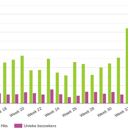
Week 3
Week 30
Week 28
Week 26
Week 24
Week 22
Week 20
k 18
Hits
Unieke bezoekers