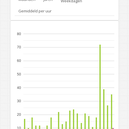
Weekdagen
Gemiddeld per uur
80
70
60
50
40
30
20
10