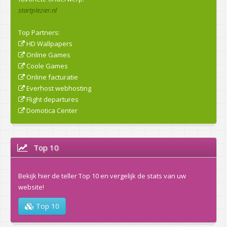
startplezier.nl
Top Partners:
HD Wallpapers
Online Games
Coole Games
Online facturatie
Everhost webhosting
Flight departures
Domotica Center
Top 10
Bekijk hier de teller Top 10 en vergelijk de stats van uw
website!
Top 10