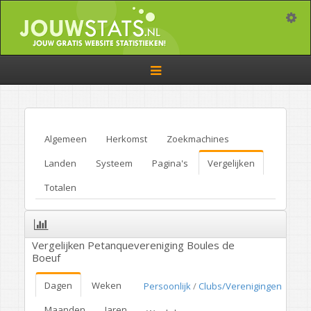
Toggle
Toggle
navigation
Algemeen
Herkomst
Zoekmachines
Landen
Systeem
Pagina's
Vergelijken
Totalen
Vergelijken Petanquevereniging Boules de
Boeuf
Dagen
Weken
Persoonlijk
/
Clubs/Verenigingen
Maanden
Jaren