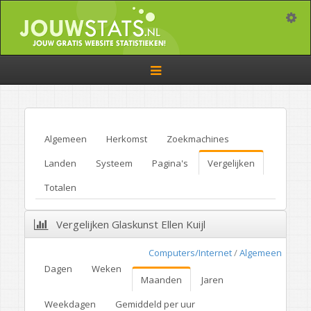
Toggle
Toggle
navigation
Algemeen
Herkomst
Zoekmachines
Landen
Systeem
Pagina's
Vergelijken
Totalen
Vergelijken Glaskunst Ellen Kuijl
Computers/Internet
/
Algemeen
Dagen
Weken
Maanden
Jaren
Weekdagen
Gemiddeld per uur