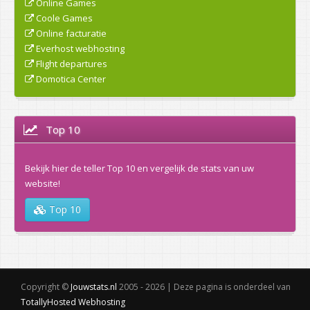
Online Games
Coole Games
Online facturatie
Everhost webhosting
Flight departures
Domotica Center
Top 10
Bekijk hier de teller Top 10 en vergelijk de stats van uw
website!
Top 10
Copyright ©
Jouwstats.nl
2005 - 2026 | Deze pagina is onderdeel van
TotallyHosted Webhosting