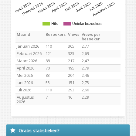
Januari 2026
Februari 2026
Maart 2026
April 2026
Mei 2026
Juni 2026
Juli 2026
Augustus 2026
Hits
Unieke bezoekers
Maand
Bezoekers
Views
Views per
bezoeker
Januari 2026
110
305
2,77
Februari 2026
121
325
2,69
Maart 2026
88
217
2,47
April 2026
70
195
2,79
Mei 2026
83
204
2,46
Juni 2026
55
151
2,75
Juli 2026
110
293
2,66
Augustus
7
16
2,29
2026
Gratis statistieken?