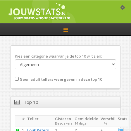
Toggle
Toggle
navigation
Kies een categorie waarvan je de top 10 wilt zien:
Geen adult tellers weergeven in deze top 10
Top 10
#
Teller
Gisteren
Gemiddelde
Verschil
Stats
Bezoekers
14 dagen
In %
1.
Louk Peters
2
2
+