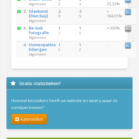
33,33%
Algemeen
3
3
2.
Glaskunst
2
2
+
Ellen Kuijl
104,55%
8
5
Algemeen
3.
Be-bob
1
1
+ 300%
fotografie
1
2
Algemeen
4.
Homeopathie
1
1
-
Eibergen
2
2
Algemeen
Gratis statistieken?
Hoeveel bezoekers heeft uw website en weet u waar ze
vandaan komen?
Aanmelden