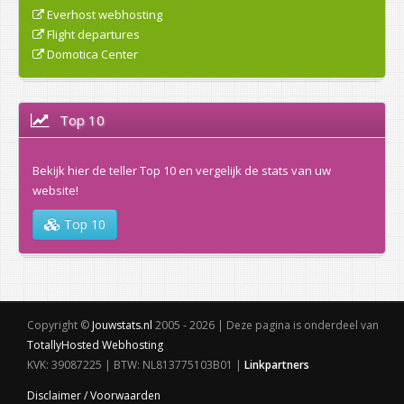
Everhost webhosting
Flight departures
Domotica Center
Top 10
Bekijk hier de teller Top 10 en vergelijk de stats van uw
website!
Top 10
Copyright ©
Jouwstats.nl
2005 - 2026 | Deze pagina is onderdeel van
TotallyHosted Webhosting
KVK: 39087225 | BTW: NL813775103B01 |
Linkpartners
Disclaimer / Voorwaarden