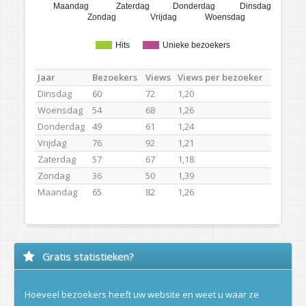
Maandag
Zaterdag
Donderdag
Dinsdag
Zondag
Vrijdag
Woensdag
Hits
Unieke bezoekers
Jaar
Bezoekers
Views
Views per bezoeker
Dinsdag
60
72
1,20
Woensdag
54
68
1,26
Donderdag
49
61
1,24
Vrijdag
76
92
1,21
Zaterdag
57
67
1,18
Zondag
36
50
1,39
Maandag
65
82
1,26
Gratis statistieken?
Hoeveel bezoekers heeft uw website en weet u waar ze