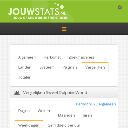
Toggle
Toggle
navigation
Algemeen
Herkomst
Zoekmachines
Landen
Systeem
Pagina's
Vergelijken
Totalen
Vergelijken SweetDolphinsWorld
Persoonlijk
/
Algemeen
Dagen
Weken
Maanden
Jaren
Weekdagen
Gemiddeld per uur