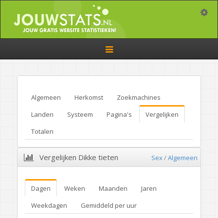
Toggle
Toggle
navigation
Algemeen
Herkomst
Zoekmachines
Landen
Systeem
Pagina's
Vergelijken
Totalen
Vergelijken Dikke tieten
Sex
/
Algemeen
Dagen
Weken
Maanden
Jaren
Weekdagen
Gemiddeld per uur