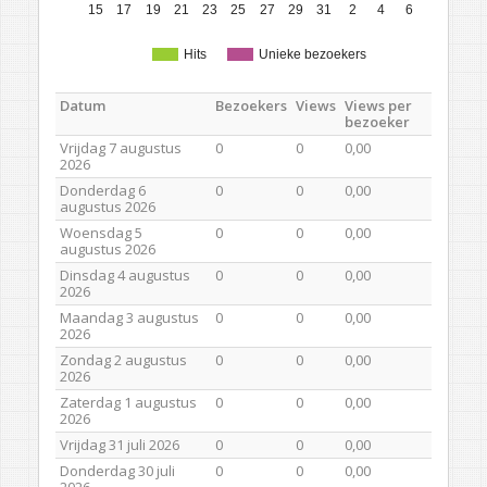
15
17
19
21
23
25
27
29
31
2
4
6
Hits
Unieke bezoekers
Datum
Bezoekers
Views
Views per
bezoeker
Vrijdag 7 augustus
0
0
0,00
2026
Donderdag 6
0
0
0,00
augustus 2026
Woensdag 5
0
0
0,00
augustus 2026
Dinsdag 4 augustus
0
0
0,00
2026
Maandag 3 augustus
0
0
0,00
2026
Zondag 2 augustus
0
0
0,00
2026
Zaterdag 1 augustus
0
0
0,00
2026
Vrijdag 31 juli 2026
0
0
0,00
Donderdag 30 juli
0
0
0,00
2026