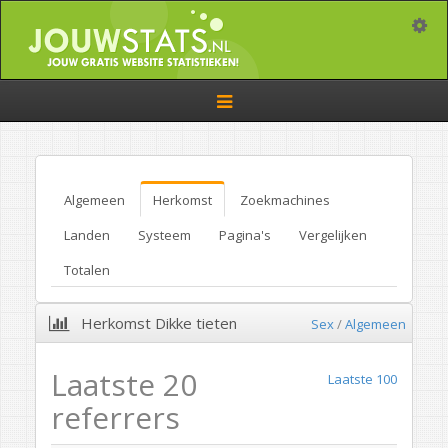
Toggle
Toggle
navigation
Algemeen
Herkomst
Zoekmachines
Landen
Systeem
Pagina's
Vergelijken
Totalen
Herkomst Dikke tieten
Sex
/
Algemeen
Laatste 20
Laatste 100
referrers