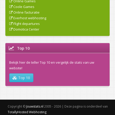
Online Games
Coole Games
Online facturatie
Everhost webhosting
Flight departures
Domotica Center
Top 10
Bekijk hier de teller Top 10 en vergelijk de stats van uw
website!
Top 10
Copyright ©
Jouwstats.nl
2005 - 2026 | Deze pagina is onderdeel van
TotallyHosted Webhosting