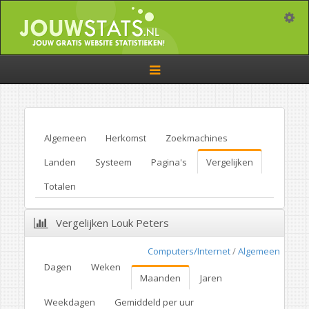
Toggle
Toggle
navigation
Algemeen
Herkomst
Zoekmachines
Landen
Systeem
Pagina's
Vergelijken
Totalen
Vergelijken Louk Peters
Computers/Internet
/
Algemeen
Dagen
Weken
Maanden
Jaren
Weekdagen
Gemiddeld per uur