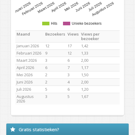
Januari 2026
Februari 2026
Maart 2026
April 2026
Mei 2026
Juni 2026
Juli 2026
Augustus 2026
Hits
Unieke bezoekers
Maand
Bezoekers
Views
Views per
bezoeker
Januari 2026
12
17
1,42
Februari 2026
9
12
1,33
Maart 2026
3
6
2,00
April 2026
6
7
1,17
Mei 2026
2
3
1,50
Juni 2026
2
4
2,00
Juli 2026
5
6
1,20
Augustus
3
5
1,67
2026
Gratis statistieken?