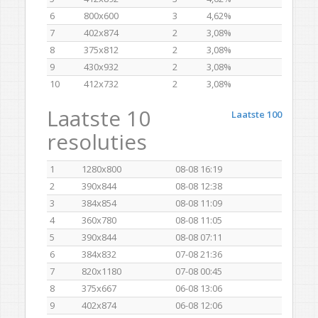
6
800x600
3
4,62%
7
402x874
2
3,08%
8
375x812
2
3,08%
9
430x932
2
3,08%
10
412x732
2
3,08%
Laatste 10
Laatste 100
resoluties
1
1280x800
08-08 16:19
2
390x844
08-08 12:38
3
384x854
08-08 11:09
4
360x780
08-08 11:05
5
390x844
08-08 07:11
6
384x832
07-08 21:36
7
820x1180
07-08 00:45
8
375x667
06-08 13:06
9
402x874
06-08 12:06