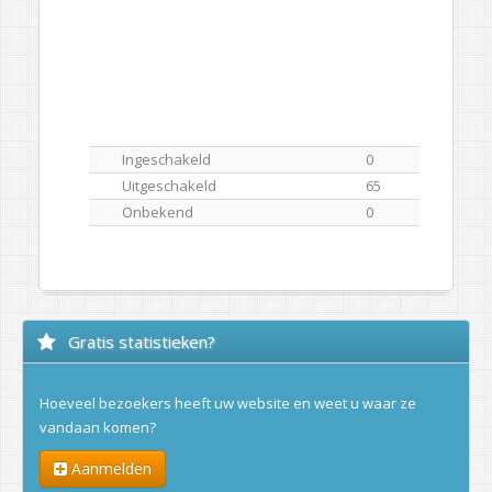
Ingeschakeld
0
Uitgeschakeld
65
Onbekend
0
Gratis statistieken?
Hoeveel bezoekers heeft uw website en weet u waar ze
vandaan komen?
Aanmelden