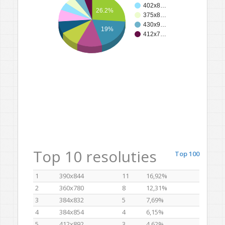
402x8…
26.2%
375x8…
430x9…
19%
412x7…
Top 10 resoluties
Top 100
1
390x844
11
16,92%
2
360x780
8
12,31%
3
384x832
5
7,69%
4
384x854
4
6,15%
5
412x892
3
4,62%