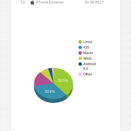
10
iPhone browser
06-08 09:21
Linux
iOS
Macin…
Wind…
Android
6.0
Other
38.5%
33.8%