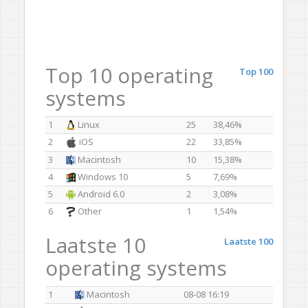
Top 10 operating
Top 100
systems
1
Linux
25
38,46%
2
iOS
22
33,85%
3
Macintosh
10
15,38%
4
Windows 10
5
7,69%
5
Android 6.0
2
3,08%
6
Other
1
1,54%
Laatste 10
Laatste 100
operating systems
1
Macintosh
08-08 16:19