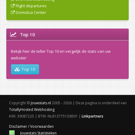
Flight departures
Domotica Center
Top 10
Bekijk hier de teller Top 10 en vergelijk de stats van uw
website!
Top 10
Copyright ©
Jouwstats.nl
2005 - 2026 | Deze pagina is onderdeel van
TotallyHosted Webhosting
KVK: 39087225 | BTW: NL813775103B01 |
Linkpartners
Disclaimer / Voorwaarden
Jouwstats Statistieken