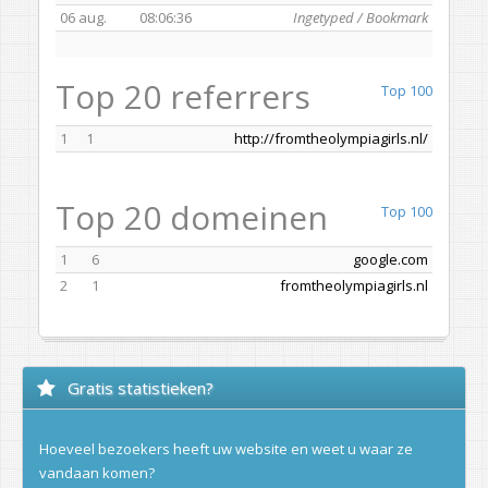
06 aug.
08:06:36
Ingetyped / Bookmark
Top 20 referrers
Top 100
1
1
http://fromtheolympiagirls.nl/
Top 20 domeinen
Top 100
1
6
google.com
2
1
fromtheolympiagirls.nl
Gratis statistieken?
Hoeveel bezoekers heeft uw website en weet u waar ze
vandaan komen?