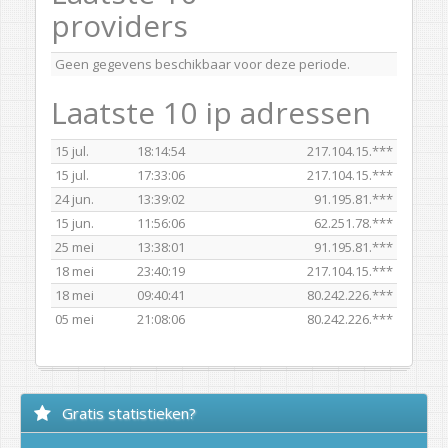
providers
Geen gegevens beschikbaar voor deze periode.
Laatste 10 ip adressen
15 jul.
18:14:54
217.104.15.***
15 jul.
17:33:06
217.104.15.***
24 jun.
13:39:02
91.195.81.***
15 jun.
11:56:06
62.251.78.***
25 mei
13:38:01
91.195.81.***
18 mei
23:40:19
217.104.15.***
18 mei
09:40:41
80.242.226.***
05 mei
21:08:06
80.242.226.***
Gratis statistieken?