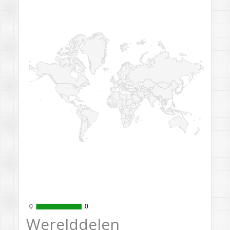
0
0
0
0
Werelddelen