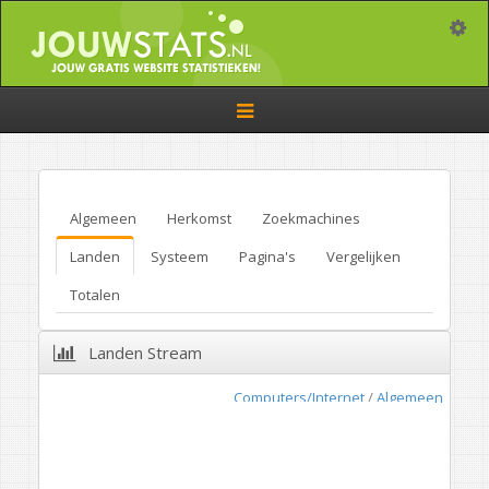
Toggle
Toggle
navigation
Algemeen
Herkomst
Zoekmachines
Landen
Systeem
Pagina's
Vergelijken
Totalen
Landen Stream
Computers/Internet
/
Algemeen