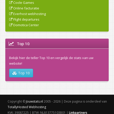
Coole Games
Online facturatie
Everhost webhosting
Flight departures
Domotica Center
Top 10
Bekijk hier de teller Top 10 en vergelijk de stats van uw
website!
Top 10
Copyright ©
Jouwstats.nl
2005 - 2026 | Deze pagina is onderdeel van
TotallyHosted Webhosting
KVK: 39087225 | BTW: NL813775103B01 |
Linkpartners