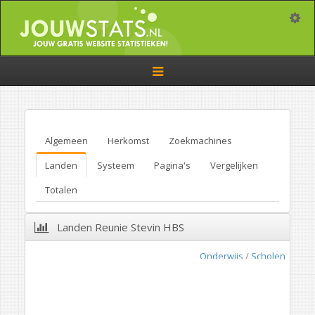
Toggle
Toggle
navigation
Algemeen
Herkomst
Zoekmachines
Landen
Systeem
Pagina's
Vergelijken
Totalen
Landen Reunie Stevin HBS
Onderwijs
/
Scholen