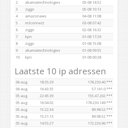
2
akamaitechnologies
05-08 14:52
3
ziggo
05-08 10:13
4
amazonaws
04-08 11:08
5
m3connect
03-08 07:42
6
ziggo
02-08 16:32
7
kpn
01-08 17:29
8
ziggo
01-08 15:08
9
akamaitechnologies
01-08 09:55
10
kpn
01-08 00:28
Laatste 10 ip adressen
06 aug.
18:35:29
178.230.40.***
06 aug.
16:43:35
57.141.0.***
05 aug.
22:45:39
155.47.202.***
05 aug.
16:04:02
178.230.149.***
05 aug.
15:22:34
89.98.52.***
05 aug.
15:21:13
89.98.52.***
05 aug.
14:55:27
172.226.96.***