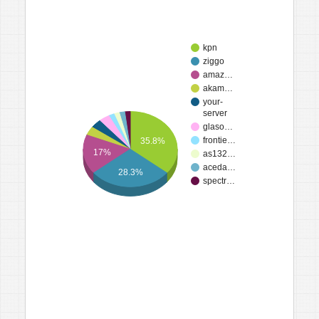
kpn
ziggo
amaz…
akam…
your-
server
glaso…
frontie…
35.8%
17%
as132…
aceda…
28.3%
spectr…