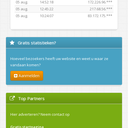
05 aug.
14:52:18
172.226.96.***
05 aug.
12:45:22
217.68.56.***
05 aug.
10:24:07
83.172.175.***
Gratis statistieken?
Hoeveel bezoekers heeft uw website en weet u waar ze
vandaan komen?
Aanmelden
Top Partners
Hier adverteren?
Neem contact op
Gratis startpagina