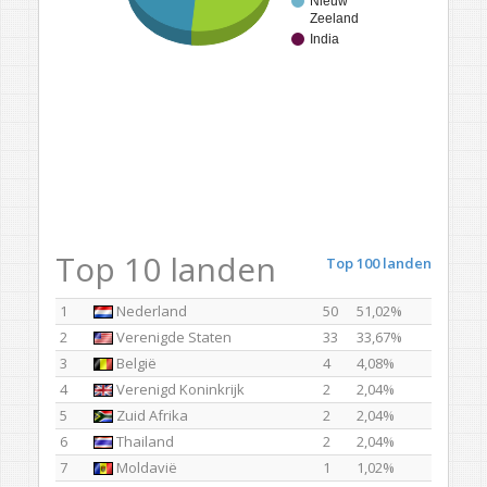
Nieuw
Zeeland
India
Top 10 landen
Top 100 landen
1
Nederland
50
51,02%
2
Verenigde Staten
33
33,67%
3
België
4
4,08%
4
Verenigd Koninkrijk
2
2,04%
5
Zuid Afrika
2
2,04%
6
Thailand
2
2,04%
7
Moldavië
1
1,02%