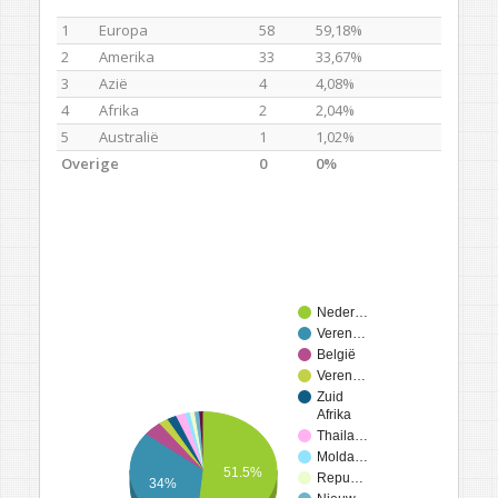
1
Europa
58
59,18%
2
Amerika
33
33,67%
3
Azië
4
4,08%
4
Afrika
2
2,04%
5
Australië
1
1,02%
Overige
0
0%
Neder…
Veren…
België
Veren…
Zuid
Afrika
Thaila…
Molda…
51.5%
Repu…
34%