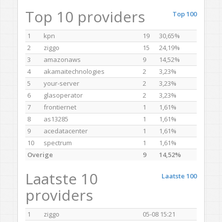
Top 10 providers
Top 100
1
kpn
19
30,65%
2
ziggo
15
24,19%
3
amazonaws
9
14,52%
4
akamaitechnologies
2
3,23%
5
your-server
2
3,23%
6
glasoperator
2
3,23%
7
frontiernet
1
1,61%
8
as13285
1
1,61%
9
acedatacenter
1
1,61%
10
spectrum
1
1,61%
Overige
9
14,52%
Laatste 10
Laatste 100
providers
1
ziggo
05-08 15:21