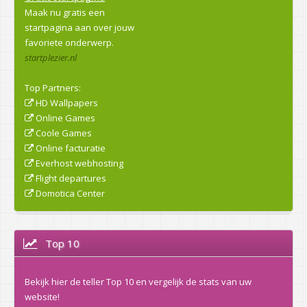
Maak nu gratis een
startpagina aan over jouw
favoriete onderwerp.
startplezier.nl
Top Partners:
HD Wallpapers
Online Games
Coole Games
Online facturatie
Everhost webhosting
Flight departures
Domotica Center
Top 10
Bekijk hier de teller Top 10 en vergelijk de stats van uw
website!