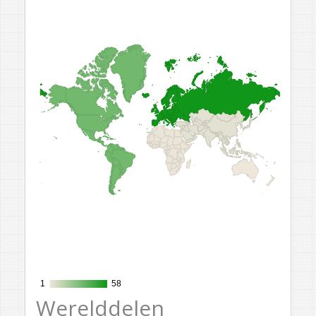
1
1
58
58
Werelddelen